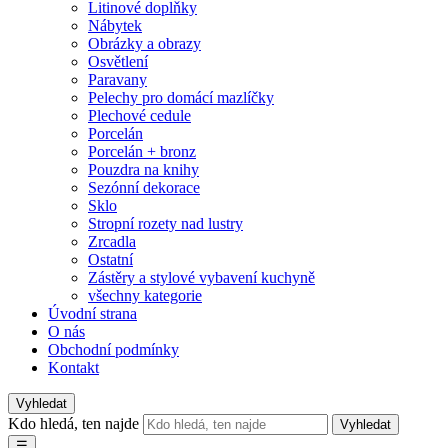
Litinové doplňky
Nábytek
Obrázky a obrazy
Osvětlení
Paravany
Pelechy pro domácí mazlíčky
Plechové cedule
Porcelán
Porcelán + bronz
Pouzdra na knihy
Sezónní dekorace
Sklo
Stropní rozety nad lustry
Zrcadla
Ostatní
Zástěry a stylové vybavení kuchyně
všechny kategorie
Úvodní strana
O nás
Obchodní podmínky
Kontakt
Vyhledat
Kdo hledá, ten najde
Vyhledat
☰