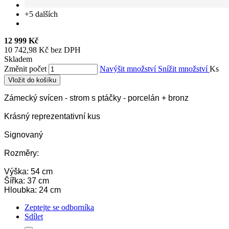
+5
dalších
12 999 Kč
10 742,98 Kč bez DPH
Skladem
Změnit počet
Navýšit množství
Snížit množství
Ks
Vložit do košíku
Zámecký svícen - strom s ptáčky - porcelán + bronz
Krásný reprezentativní kus
Signovaný
Rozměry:
Výška: 54 cm
Šířka: 37 cm
Hloubka: 24 cm
Zeptejte se odborníka
Sdílet