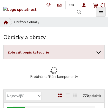
CZK
☰
V
y
Ú
Obrázky a obrazy
h
v
l
o
e
Obrázky a obrazy
d
d
n
a
í
Zobrazit popis kategorie
t
s
t
r
a
n
Probíhá načítání komponenty
a
Ř
O
T
Ř
770
položek
a
b
a
á
z
r
b
d