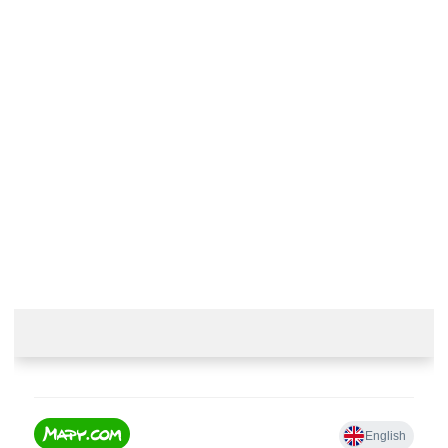
Kontaktujte nás
+420 774 230 951
info@castle-paradise.cz
Adresa
Castle paradise s.r.o.
Koclířov 266
569 11 Koclířov
Česká republika