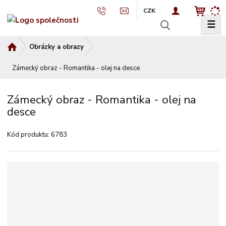
CZK
☰
V
y
Ú
Obrázky a obrazy
h
v
l
Zámecký obraz - Romantika - olej na desce
o
e
d
d
n
Zámecký obraz - Romantika - olej na
a
í
desce
t
s
t
Kód produktu:
6783
r
a
n
a