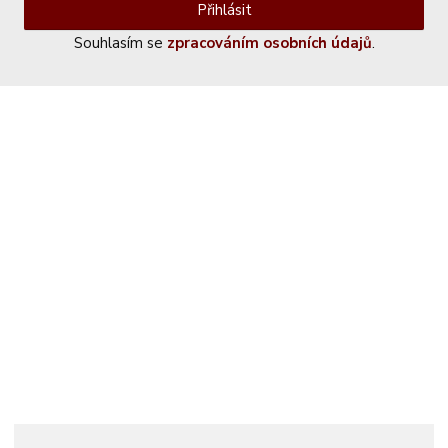
Přihlásit
Souhlasím se
zpracováním osobních údajů
.
Kontaktujte nás
+420 774 230 951
info@castle-paradise.cz
Adresa
Castle paradise s.r.o.
Koclířov 266
569 11 Koclířov
Česká republika