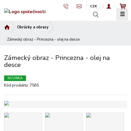
CZK
☰
V
y
Ú
Obrázky a obrazy
h
v
l
Zámecký obraz - Princezna - olej na desce
o
e
d
d
n
Zámecký obraz - Princezna - olej na
a
í
desce
t
s
t
r
NOVINKA
a
Kód produktu:
7585
n
a