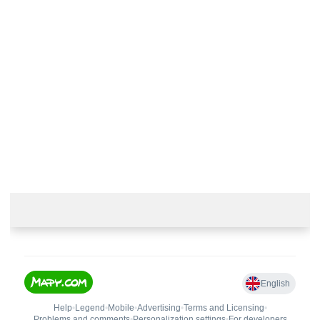
Kontaktujte nás
+420 774 230 951
info@castle-paradise.cz
Adresa
Castle paradise s.r.o.
Koclířov 266
569 11 Koclířov
Česká republika