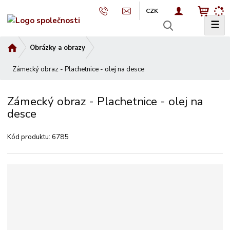
CZK
☰
V
y
Ú
Obrázky a obrazy
h
v
l
Zámecký obraz - Plachetnice - olej na desce
o
e
d
d
n
Zámecký obraz - Plachetnice - olej na
a
í
desce
t
s
t
Kód produktu:
6785
r
a
n
a