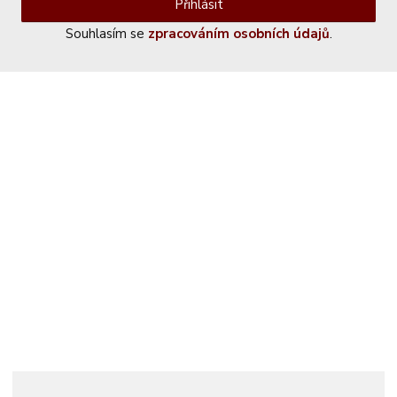
Přihlásit
Souhlasím se
zpracováním osobních údajů
.
Kontaktujte nás
+420 774 230 951
info@castle-paradise.cz
Adresa
Castle paradise s.r.o.
Koclířov 266
569 11 Koclířov
Česká republika