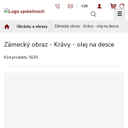
CZK
☰
V
y
Ú
Zámecký obraz - Krávy - olej na desce
Obrázky a obrazy
h
v
l
o
e
Zámecký obraz - Krávy - olej na desce
d
d
n
a
Kód produktu:
5635
í
t
s
t
r
a
n
a