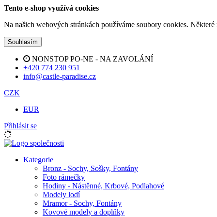
Tento e-shop využívá cookies
Na našich webových stránkách používáme soubory cookies. Některé z n
Souhlasím
NONSTOP PO-NE - NA ZAVOLÁNÍ
+420 774 230 951
info@castle-paradise.cz
CZK
EUR
Přihlásit se
Kategorie
Bronz - Sochy, Sošky, Fontány
Foto rámečky
Hodiny - Nástěnné, Krbové, Podlahové
Modely lodí
Mramor - Sochy, Fontány
Kovové modely a doplňky