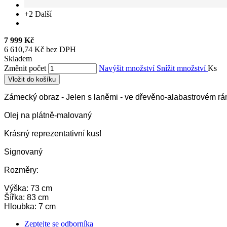
+2
Další
7 999 Kč
6 610,74 Kč bez DPH
Skladem
Změnit počet
Navýšit množství
Snížit množství
Ks
Vložit do košíku
Zámecký obraz - Jelen s laněmi - ve dřevěno-alabastrovém rá
Olej na plátně-malovaný
Krásný reprezentativní kus!
Signovaný
Rozměry:
Výška: 73 cm
Šířka: 83 cm
Hloubka: 7 cm
Zeptejte se odborníka