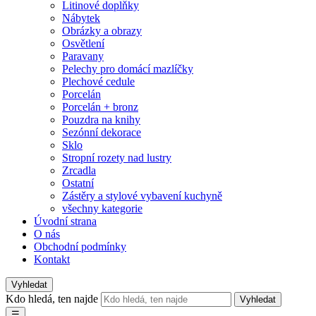
Litinové doplňky
Nábytek
Obrázky a obrazy
Osvětlení
Paravany
Pelechy pro domácí mazlíčky
Plechové cedule
Porcelán
Porcelán + bronz
Pouzdra na knihy
Sezónní dekorace
Sklo
Stropní rozety nad lustry
Zrcadla
Ostatní
Zástěry a stylové vybavení kuchyně
všechny kategorie
Úvodní strana
O nás
Obchodní podmínky
Kontakt
Vyhledat
Kdo hledá, ten najde
Vyhledat
☰