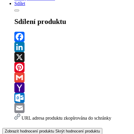
Sdílet
Sdílení produktu
Facebook
LinkedIn
X
Pinterest
Gmail
Yahoo
Mail
Outlook.com
Email
URL adresa produktu zkopírována do schránky
Zobrazit hodnocení produktu
Skrýt hodnocení produktu