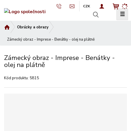
CZK
☰
V
y
Ú
Obrázky a obrazy
h
v
l
Zámecký obraz - Imprese - Benátky - olej na plátně
o
e
d
d
n
Zámecký obraz - Imprese - Benátky -
a
í
olej na plátně
t
s
t
Kód produktu:
5815
r
a
n
a