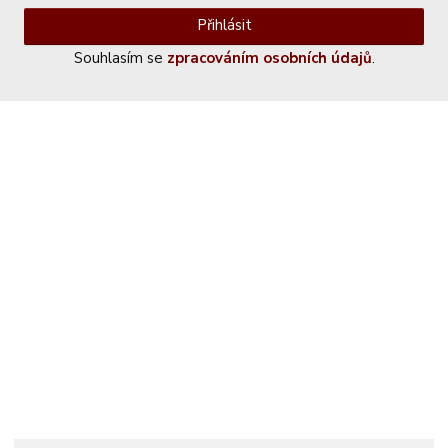
Přihlásit
Souhlasím se
zpracováním osobních údajů
.
Kontaktujte nás
+420 774 230 951
info@castle-paradise.cz
Adresa
Castle paradise s.r.o.
Koclířov 266
569 11 Koclířov
Česká republika