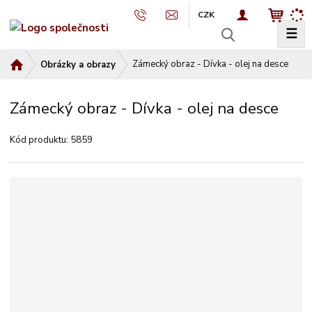
CZK
☰
V
y
Ú
Zámecký obraz - Dívka - olej na desce
Obrázky a obrazy
h
v
l
o
e
Zámecký obraz - Dívka - olej na desce
d
d
n
a
Kód produktu:
5859
í
t
s
t
r
a
n
a