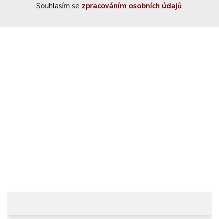
Souhlasím se
zpracováním osobních údajů
.
Kontaktujte nás
+420 774 230 951
info@castle-paradise.cz
Adresa
Castle paradise s.r.o.
Koclířov 266
569 11 Koclířov
Česká republika