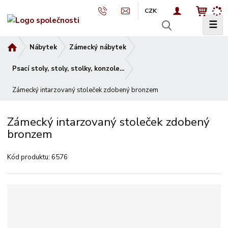
CZK
☰
V
y
Ú
Nábytek
Zámecký nábytek
h
v
l
o
Psací stoly, stoly, stolky, konzole...
e
d
d
Zámecký intarzovaný stoleček zdobený bronzem
n
a
í
t
s
Zámecký intarzovaný stoleček zdobený
t
bronzem
r
a
Kód produktu:
6576
n
a