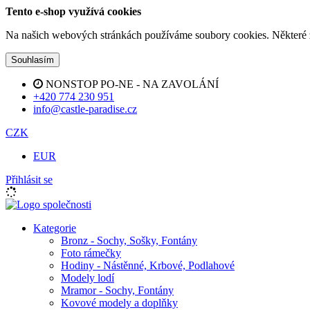
Tento e-shop využívá cookies
Na našich webových stránkách používáme soubory cookies. Některé z n
Souhlasím
NONSTOP PO-NE - NA ZAVOLÁNÍ
+420 774 230 951
info@castle-paradise.cz
CZK
EUR
Přihlásit se
Kategorie
Bronz - Sochy, Sošky, Fontány
Foto rámečky
Hodiny - Nástěnné, Krbové, Podlahové
Modely lodí
Mramor - Sochy, Fontány
Kovové modely a doplňky