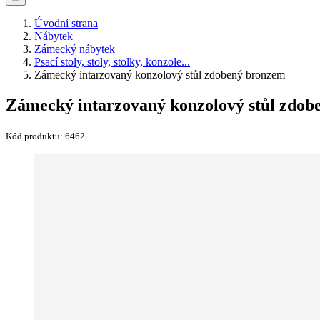
Úvodní strana
Nábytek
Zámecký nábytek
Psací stoly, stoly, stolky, konzole...
Zámecký intarzovaný konzolový stůl zdobený bronzem
Zámecký intarzovaný konzolový stůl zdo
Kód produktu:
6462