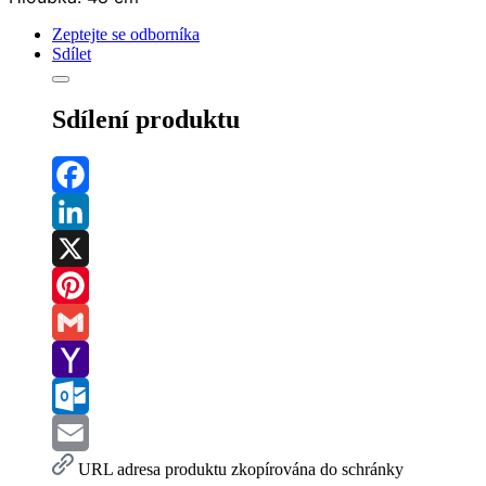
Zeptejte se odborníka
Sdílet
Sdílení produktu
Facebook
LinkedIn
X
Pinterest
Gmail
Yahoo
Mail
Outlook.com
Email
URL adresa produktu zkopírována do schránky