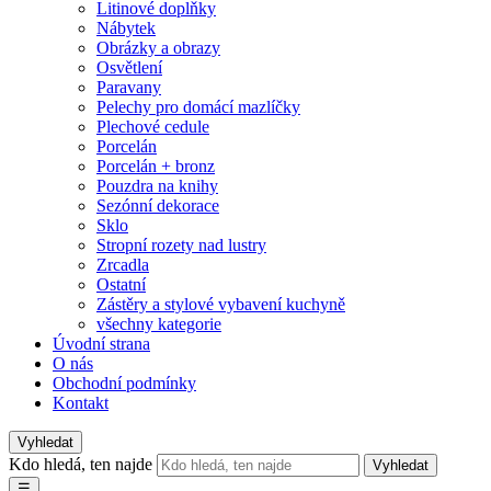
Litinové doplňky
Nábytek
Obrázky a obrazy
Osvětlení
Paravany
Pelechy pro domácí mazlíčky
Plechové cedule
Porcelán
Porcelán + bronz
Pouzdra na knihy
Sezónní dekorace
Sklo
Stropní rozety nad lustry
Zrcadla
Ostatní
Zástěry a stylové vybavení kuchyně
všechny kategorie
Úvodní strana
O nás
Obchodní podmínky
Kontakt
Vyhledat
Kdo hledá, ten najde
Vyhledat
☰