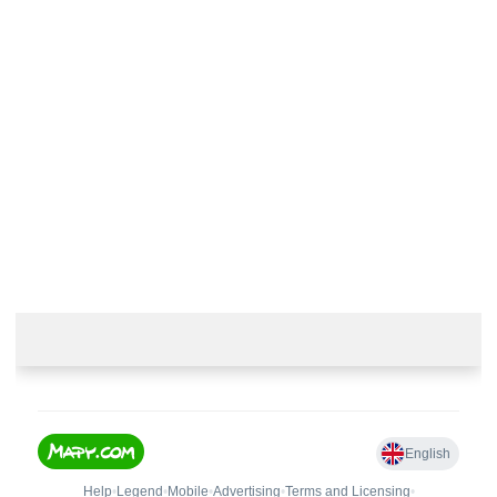
Kontaktujte nás
+420 774 230 951
info@castle-paradise.cz
Adresa
Castle paradise s.r.o.
Koclířov 266
569 11 Koclířov
Česká republika