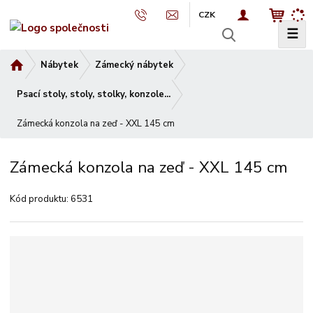
CZK
☰
V
y
Ú
Nábytek
Zámecký nábytek
h
v
l
o
Psací stoly, stoly, stolky, konzole...
e
d
d
Zámecká konzola na zeď - XXL 145 cm
n
a
í
t
s
Zámecká konzola na zeď - XXL 145 cm
t
r
Kód produktu:
6531
a
n
a