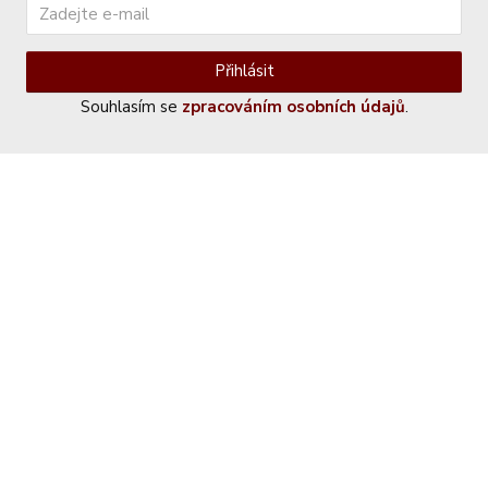
Přihlásit
Souhlasím se
zpracováním osobních údajů
.
Kontaktujte nás
+420 774 230 951
info@castle-paradise.cz
Adresa
Castle paradise s.r.o.
Koclířov 266
569 11 Koclířov
Česká republika