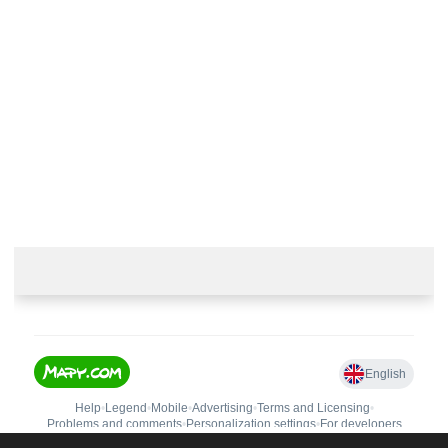
+420 774 230 951
info@castle-paradise.cz
Adresa
Castle paradise s.r.o.
Koclířov 266
569 11 Koclířov
Česká republika