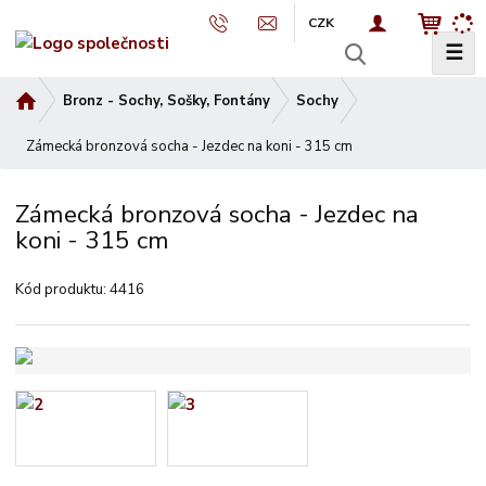
CZK
☰
V
y
Ú
Bronz - Sochy, Sošky, Fontány
Sochy
h
v
l
Zámecká bronzová socha - Jezdec na koni - 315 cm
o
e
d
d
n
Zámecká bronzová socha - Jezdec na
a
í
koni - 315 cm
t
s
t
Kód produktu:
4416
r
a
n
a