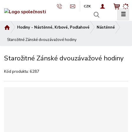
CZK
☰
V
y
Ú
Hodiny - Nástěnné, Krbové, Podlahové
Nástěnné
h
v
l
Starožitné Zánské dvouzávažové hodiny
o
e
d
d
n
Starožitné Zánské dvouzávažové hodiny
a
í
t
s
Kód produktu:
6287
t
r
a
n
a