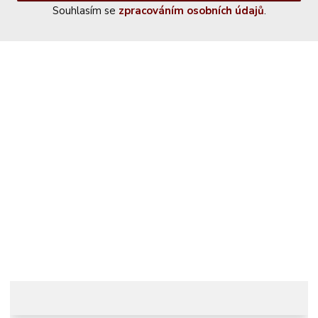
Souhlasím se
zpracováním osobních údajů
.
Kontaktujte nás
+420 774 230 951
info@castle-paradise.cz
Adresa
Castle paradise s.r.o.
Koclířov 266
569 11 Koclířov
Česká republika