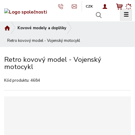
CZK
☰
V
y
Ú
Kovové modely a doplňky
h
v
l
Retro kovový model - Vojenský motocykl
o
e
d
d
n
Retro kovový model - Vojenský
a
í
motocykl
t
s
t
Kód produktu:
4684
r
a
n
a