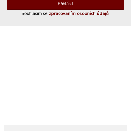
Přihlásit
Souhlasím se
zpracováním osobních údajů
.
Kontaktujte nás
+420 774 230 951
info@castle-paradise.cz
Adresa
Castle paradise s.r.o.
Koclířov 266
569 11 Koclířov
Česká republika