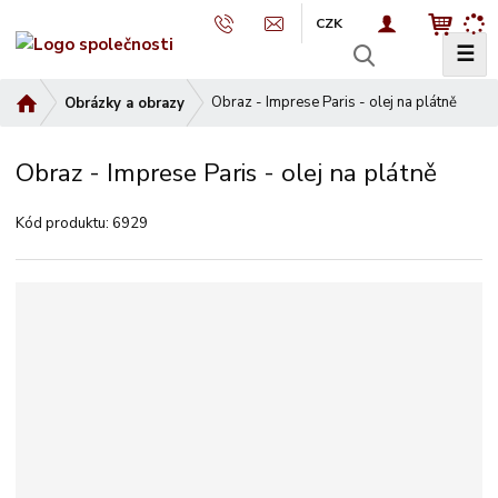
CZK
☰
V
y
Ú
Obraz - Imprese Paris - olej na plátně
Obrázky a obrazy
h
v
l
o
e
Obraz - Imprese Paris - olej na plátně
d
d
n
a
Kód produktu:
6929
í
t
s
t
r
a
n
a