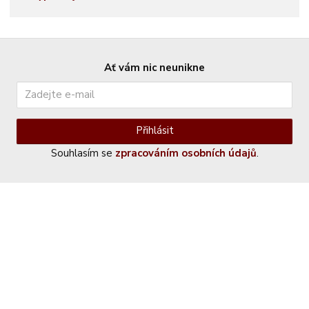
Ať vám nic neunikne
Přihlásit
Souhlasím se
zpracováním osobních údajů
.
Kontaktujte nás
+420 774 230 951
info@castle-paradise.cz