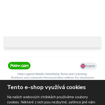
Adresa
Castle paradise s.r.o.
Koclířov 266
569 11 Koclířov
Česká republika
Tento e-shop využívá cookies
Na našich webových stránkách používáme soubory
cookies. Některé z nich jsou nezbytné, zatímco jiné nám
© 2026, Castle paradise s.r.o.