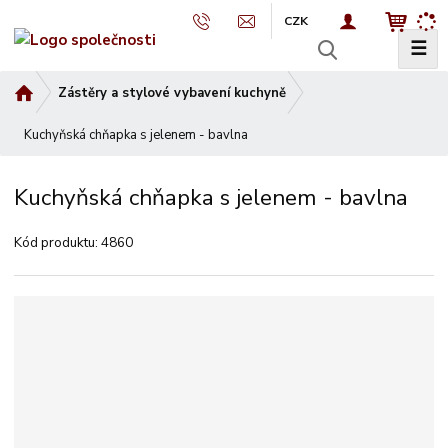
CZK
☰
V
y
Ú
Zástěry a stylové vybavení kuchyně
h
v
l
Kuchyňská chňapka s jelenem - bavlna
o
e
d
d
n
Kuchyňská chňapka s jelenem - bavlna
a
í
t
s
Kód produktu:
4860
t
r
a
n
a