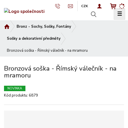
CZK
☰
V
y
Ú
Bronz - Sochy, Sošky, Fontány
h
v
l
o
Sošky a dekorativní předměty
e
d
d
Bronzová soška - Římský válečník - na mramoru
n
a
í
t
s
Bronzová soška - Římský válečník - na
t
mramoru
r
a
n
NOVINKA
a
Kód produktu:
6879