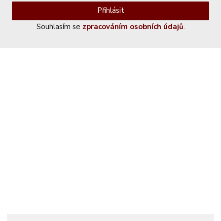
Přihlásit
Souhlasím se
zpracováním osobních údajů
.
Kontaktujte nás
+420 774 230 951
info@castle-paradise.cz
Adresa
Castle paradise s.r.o.
Koclířov 266
569 11 Koclířov
Česká republika