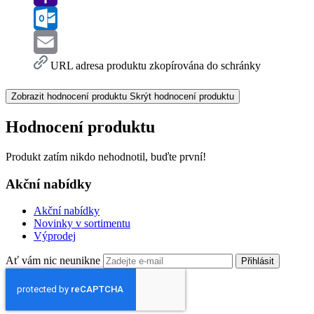
Yahoo
Mail
Outlook.com
Email
URL adresa produktu zkopírována do schránky
Zobrazit hodnocení produktu
Skrýt hodnocení produktu
Hodnocení produktu
Produkt zatím nikdo nehodnotil, buďte první!
Akční nabídky
Akční nabídky
Novinky v sortimentu
Výprodej
Ať vám nic neunikne
Přihlásit