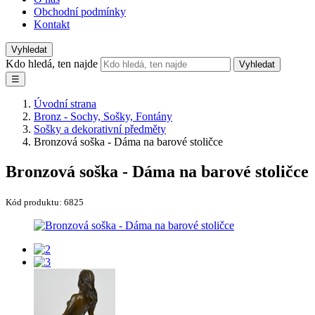
Obchodní podmínky
Kontakt
Vyhledat
Kdo hledá, ten najde
Vyhledat
☰
Úvodní strana
Bronz - Sochy, Sošky, Fontány
Sošky a dekorativní předměty
Bronzová soška - Dáma na barové stoličce
Bronzová soška - Dáma na barové stoličce
Kód produktu:
6825