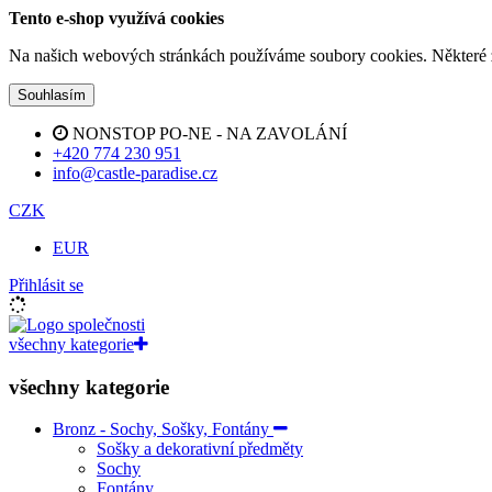
Tento e-shop využívá cookies
Na našich webových stránkách používáme soubory cookies. Některé z n
Souhlasím
NONSTOP PO-NE - NA ZAVOLÁNÍ
+420 774 230 951
info@castle-paradise.cz
CZK
EUR
Přihlásit se
všechny kategorie
všechny kategorie
Bronz - Sochy, Sošky, Fontány
Sošky a dekorativní předměty
Sochy
Fontány