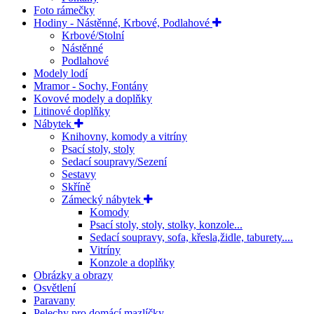
Foto rámečky
Hodiny - Nástěnné, Krbové, Podlahové
Krbové/Stolní
Nástěnné
Podlahové
Modely lodí
Mramor - Sochy, Fontány
Kovové modely a doplňky
Litinové doplňky
Nábytek
Knihovny, komody a vitríny
Psací stoly, stoly
Sedací soupravy/Sezení
Sestavy
Skříně
Zámecký nábytek
Komody
Psací stoly, stoly, stolky, konzole...
Sedací soupravy, sofa, křesla,židle, taburety....
Vitríny
Konzole a doplňky
Obrázky a obrazy
Osvětlení
Paravany
Pelechy pro domácí mazlíčky