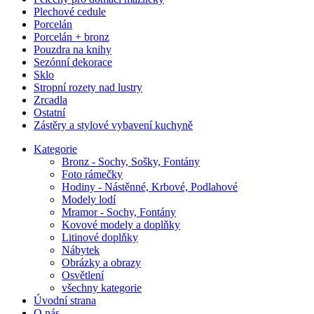
Plechové cedule
Porcelán
Porcelán + bronz
Pouzdra na knihy
Sezónní dekorace
Sklo
Stropní rozety nad lustry
Zrcadla
Ostatní
Zástěry a stylové vybavení kuchyně
Kategorie
Bronz - Sochy, Sošky, Fontány
Foto rámečky
Hodiny - Nástěnné, Krbové, Podlahové
Modely lodí
Mramor - Sochy, Fontány
Kovové modely a doplňky
Litinové doplňky
Nábytek
Obrázky a obrazy
Osvětlení
všechny kategorie
Úvodní strana
O nás