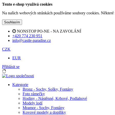
Tento e-shop využívá cookies
Na našich webových stránkách používáme soubory cookies. Některé z n
Souhlasím
NONSTOP PO-NE - NA ZAVOLÁNÍ
+420 774 230 951
info@castle-paradise.cz
CZK
EUR
Přihlásit se
Kategorie
Bronz - Sochy, Sošky, Fontány
Foto rámečky
Hodiny - Nástěnné, Krbové, Podlahové
Modely lodí
Mramor - Sochy, Fontány
Kovové modely a doplňky