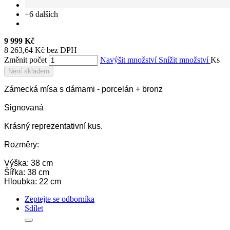
+6
dalších
9 999 Kč
8 263,64 Kč bez DPH
Změnit počet
Navýšit množství
Snížit množství
Ks
Není skladem
Zámecká mísa s dámami - porcelán + bronz
Signovaná
Krásný reprezentativní kus.
Rozměry:
Výška: 38 cm
Šířka: 38 cm
Hloubka: 22 cm
Zeptejte se odborníka
Sdílet