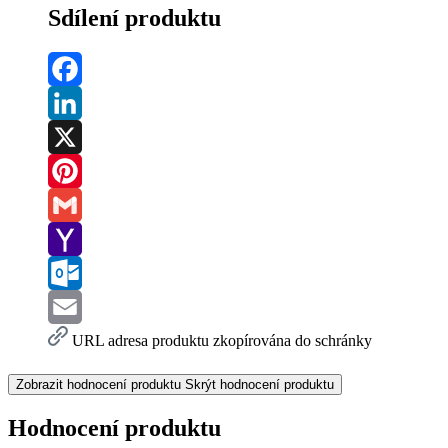
Sdílení produktu
Facebook
LinkedIn
X
Pinterest
Gmail
Yahoo
Mail
Outlook.com
Email
URL adresa produktu zkopírována do schránky
Zobrazit hodnocení produktu
Skrýt hodnocení produktu
Hodnocení produktu