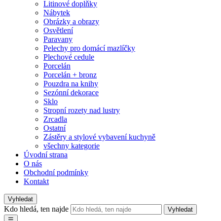
Litinové doplňky
Nábytek
Obrázky a obrazy
Osvětlení
Paravany
Pelechy pro domácí mazlíčky
Plechové cedule
Porcelán
Porcelán + bronz
Pouzdra na knihy
Sezónní dekorace
Sklo
Stropní rozety nad lustry
Zrcadla
Ostatní
Zástěry a stylové vybavení kuchyně
všechny kategorie
Úvodní strana
O nás
Obchodní podmínky
Kontakt
Vyhledat
Kdo hledá, ten najde
Vyhledat
☰