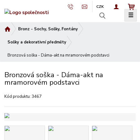
CZK
☰
V
y
Ú
Bronz - Sochy, Sošky, Fontány
h
v
l
o
Sošky a dekorativní předměty
e
d
d
Bronzová soška - Dáma-akt na mramorovém podstavci
n
a
í
t
s
Bronzová soška - Dáma-akt na
t
mramorovém podstavci
r
a
Kód produktu:
3467
n
a