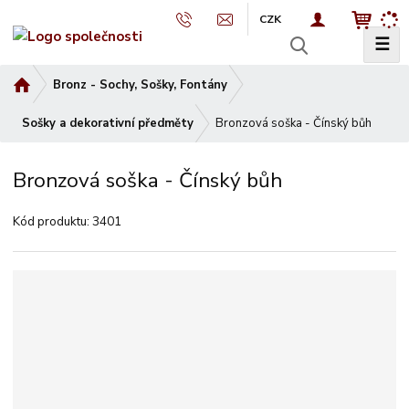
CZK
☰
V
y
Ú
Bronz - Sochy, Sošky, Fontány
h
v
l
Bronzová soška - Čínský bůh
o
Sošky a dekorativní předměty
e
d
d
n
Bronzová soška - Čínský bůh
a
í
t
s
Kód produktu:
3401
t
r
a
n
a