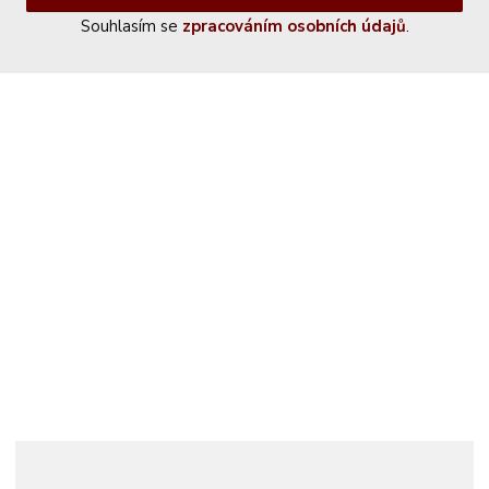
Souhlasím se
zpracováním osobních údajů
.
Kontaktujte nás
+420 774 230 951
info@castle-paradise.cz
Adresa
Castle paradise s.r.o.
Koclířov 266
569 11 Koclířov
Česká republika