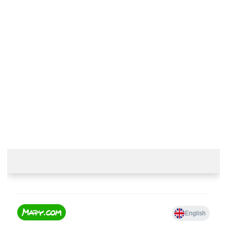
Kontaktujte nás
+420 774 230 951
info@castle-paradise.cz
Adresa
Castle paradise s.r.o.
Koclířov 266
569 11 Koclířov
Česká republika