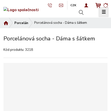
CZK
☰
V
y
Ú
Porcelánová socha - Dáma s šátkem
Porcelán
h
v
l
o
e
Porcelánová socha - Dáma s šátkem
d
d
n
a
Kód produktu:
3218
í
t
s
t
r
a
n
a