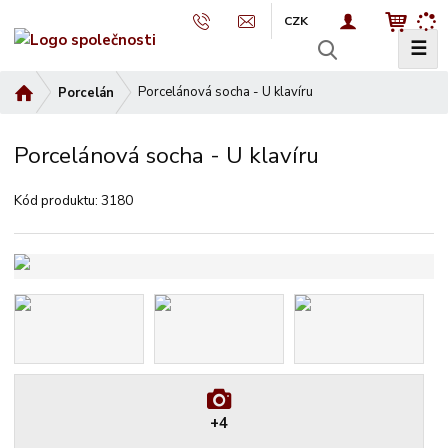
CZK
☰
V
y
Ú
Porcelánová socha - U klavíru
Porcelán
h
v
l
o
e
Porcelánová socha - U klavíru
d
d
n
a
Kód produktu:
3180
í
t
s
t
r
a
n
a
+4