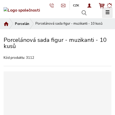
CZK
☰
V
y
Ú
Porcelánová sada figur - muzikanti - 10 kusů
Porcelán
h
v
l
o
e
Porcelánová sada figur - muzikanti - 10
d
d
kusů
n
a
í
t
s
Kód produktu:
3112
t
r
a
n
a