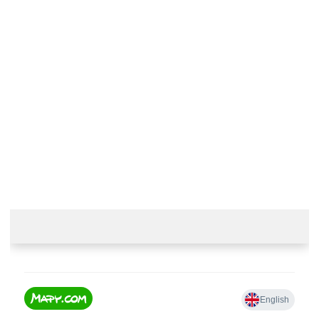
Kontaktujte nás
+420 774 230 951
info@castle-paradise.cz
Adresa
Castle paradise s.r.o.
Koclířov 266
569 11 Koclířov
Česká republika