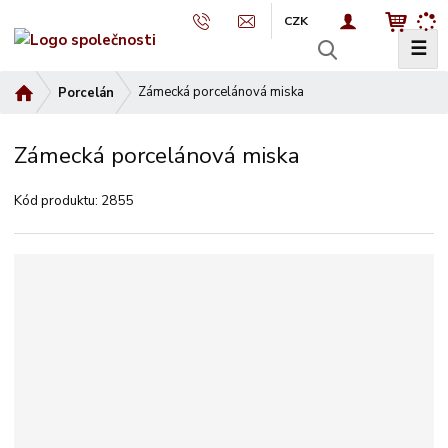
CZK
☰
V
y
Ú
Zámecká porcelánová miska
Porcelán
h
v
l
o
e
Zámecká porcelánová miska
d
d
n
a
Kód produktu:
2855
í
t
s
t
r
a
n
a