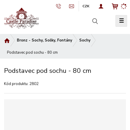
CZK
☰
V
y
h
Ú
Bronz - Sochy, Sošky, Fontány
Sochy
l
v
e
Podstavec pod sochu - 80 cm
o
d
d
a
n
Podstavec pod sochu - 80 cm
t
í
s
Kód produktu:
2802
t
r
a
n
a