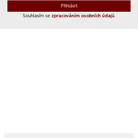
Přihlásit
Souhlasím se
zpracováním osobních údajů
.
Kontaktujte nás
+420 774 230 951
info@castle-paradise.cz
Adresa
Castle paradise s.r.o.
Koclířov 266
569 11 Koclířov
Česká republika