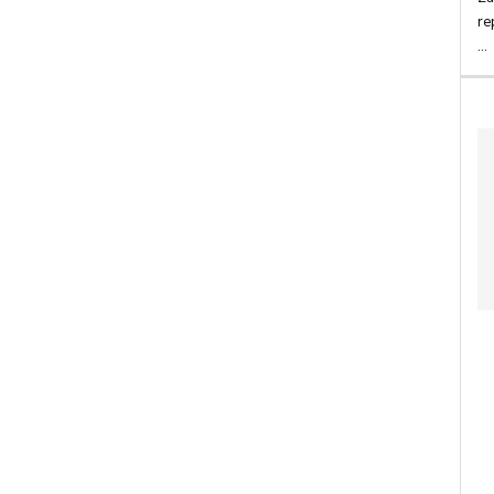
re
...