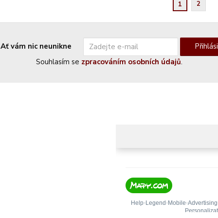
2
1
Ať vám nic neunikne
Přihlás
Souhlasím se
zpracováním osobních údajů
.
adise s.r.o.
266
clířov
ublika