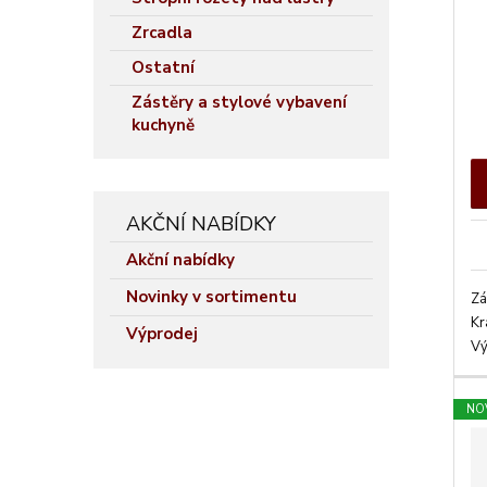
t
ů
Zrcadla
Ostatní
Zástěry a stylové vybavení
kuchyně
AKČNÍ NABÍDKY
Akční nabídky
Novinky v sortimentu
Zá
Kr
Výprodej
Vý
NO