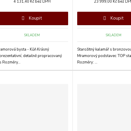
4 131,40 Kč bez DPH
23 999,00 Kč bez D
Koupit
Koupit
SKLADEM
SKLADEM
amorová bysta - Kůň Krásný
Starožitný kalamář s bronzovo
prezentativní, detailně propracovaný
Mramorový podstavec TOP st
s Rozměry...
Rozměry: ...