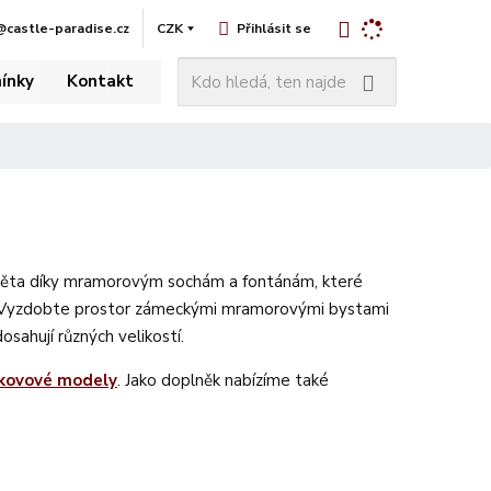
@castle-paradise.cz
CZK
Přihlásit se
K
Vyhledat
ínky
Kontakt
d
o
h
l
e
d
á
,
světa díky mramorovým sochám a fontánám, které
t
 Vyzdobte prostor zámeckými mramorovými bystami
e
n
osahují různých velikostí.
n
kovové modely
. Jako doplněk nabízíme také
a
j
d
e