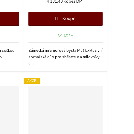
PH
4 131,40 Kč bez DPH
Koupit
SKLADEM
u soškou
Zámecká mramorová bysta Muž Exkluzivní
av
sochařské dílo pro sběratele a milovníky
u...
AKCE