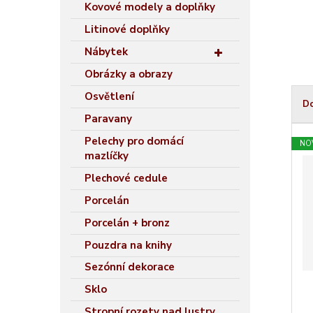
Kovové modely a doplňky
Litinové doplňky
Nábytek
Obrázky a obrazy
Osvětlení
D
Paravany
Ř
Pelechy pro domácí
a
NO
mazlíčky
z
e
Plechové cedule
n
Porcelán
í
p
Porcelán + bronz
r
Pouzdra na knihy
o
Sezónní dekorace
d
u
Sklo
k
Stropní rozety nad lustry