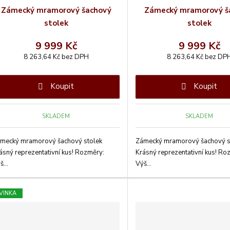
Zámecký mramorový šachový
Zámecký mramorový š
stolek
stolek
9 999 Kč
9 999 Kč
8 263,64 Kč bez DPH
8 263,64 Kč bez DP
Koupit
Koupit
SKLADEM
SKLADEM
mecký mramorový šachový stolek
Zámecký mramorový šachový s
ásný reprezentativní kus! Rozměry:
Krásný reprezentativní kus! Ro
š...
Výš...
VINKA