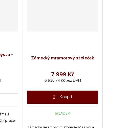
ysta -
Zámecký mramorový stoleček
7 999 Kč
H
6 610,74 Kč bez DPH
Koupit
SKLADEM
áma s
ční práce
Zámecký mramorový stoleček Masivní a