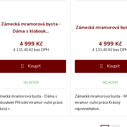
Zámecká mramorová bysta -
Zámecká mramorová bys
Dáma s klobouk...
4 999 Kč
4 999 Kč
4 131,40 Kč bez DPH
4 131,40 Kč bez DP
Koupit
Koupit
SKLADEM
SKLADEM
mecká mramorová bysta - Dáma s
Zámecká mramorová bysta - Mu
oboukem Přírodní mramor-ruční práce
mramor-ruční práce Krásný
ásný r...
reprezentativn...