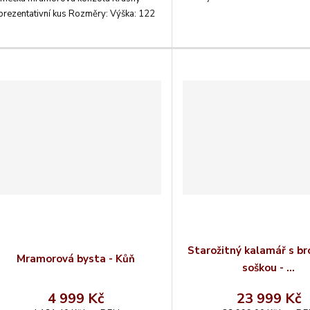
prezentativní kus Rozměry: Výška: 122
Starožitný kalamář s b
Mramorová bysta - Kůň
soškou - ...
4 999 Kč
23 999 Kč