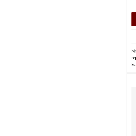
Mr
re
ku