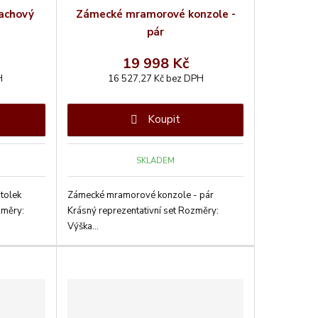
achový
Zámecké mramorové konzole -
s
s
pár
19 998 Kč
H
16 527,27 Kč bez DPH
Koupit
SKLADEM
tolek
Zámecké mramorové konzole - pár
změry:
Krásný reprezentativní set Rozměry:
Výška...