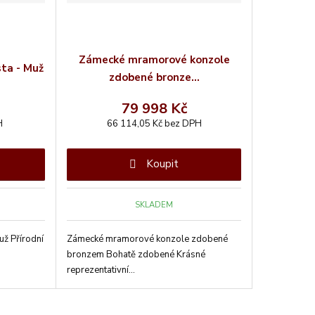
Zámecké mramorové konzole
ta - Muž
zdobené bronze...
79 998 Kč
H
66 114,05 Kč bez DPH
Koupit
SKLADEM
ž Přírodní
Zámecké mramorové konzole zdobené
bronzem Bohatě zdobené Krásné
reprezentativní...