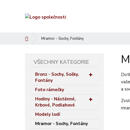
Ú
Mramor - Sochy, Fontány
v
o
M
d
VŠECHNY KATEGORIE
n
í
Bronz - Sochy, Sošky,
Dotk
s
Fontány
vaše
t
a so
Foto rámečky
r
a
Hodiny - Nástěnné,
Zvol
n
Krbové, Podlahové
mram
a
Modely lodí
Mramor - Sochy, Fontány