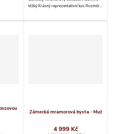
těžký Krásný reprezentativní kus Rozměr...
ronzovou
Zámecká mramorová bysta - Muž
4 999 Kč