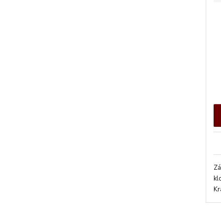
Zá
kl
Kr