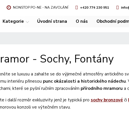
NONSTOP PO-NE - NA ZAVOLÁNÍ
+420 774 230 951
info
Kategorie
Úvodní strana
O nás
Obchodní podm
ramor - Sochy, Fontány
něte se luxusu a zahalte se do výjimečné atmosféry antického 
mu interiéru přinesou
punc okázalosti a historického nádechu
.
chami, které se pyšní ručním zpracováním
přírodního mramoru
a d
te i další rozměr exkluzivity jenž je typická pro
sochy bronzové
či
orovou konzoli ve výtečném stavu.