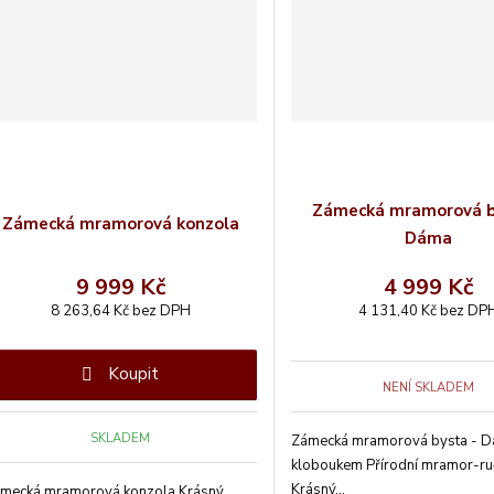
Zámecká mramorová b
Zámecká mramorová konzola
Dáma
9 999 Kč
4 999 Kč
8 263,64 Kč bez DPH
4 131,40 Kč bez DP
Koupit
NENÍ SKLADEM
SKLADEM
Zámecká mramorová bysta - D
kloboukem Přírodní mramor-ru
Krásný...
mecká mramorová konzola Krásný